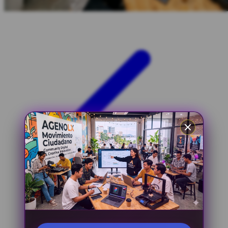
Xootz
Y
Yamatoya
Z
Zaxy
Zoggs
0-9
4Moms
59S