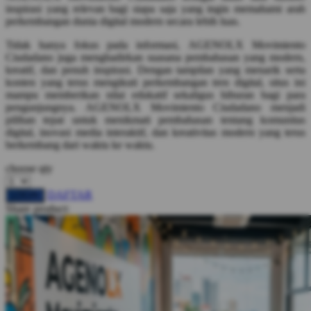
inspirasi yang relevan bagi siapa saja yang ingin memahami arah
Squishmallows
perkembangan dunia digital modern secara lebih luas.
Starbooks
Tidak hanya fokus pada informasi, AGENOLX Movimiento
Ciudadano juga menghadirkan suasana pembahasan yang modern,
Stick-O
kreatif, dan penuh inspirasi. Dengan tampilan yang menarik serta
konten yang terus mengikuti perkembangan tren digital, situs ini
Stokke
mampu memberikan nilai edukatif sekaligus hiburan bagi para
Sudocrem
pengunjungnya. AGENOLX Movimiento Ciudadano menjadi
pilihan tepat untuk menikmati pembahasan tentang komunitas
Sumimo
digital, inovasi media interaktif, dan kreativitas modern yang terus
berkembang dari waktu ke waktu.
Sunnylife
choose qty
Sun-Staches
DAFTAR
LOGIN
Swimava
Share product:
T
Tommee Tippee
Trunki
Tutti Bambini