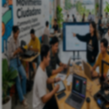
Twistshake
TY Toys
U
V
Veja
Vitaflow
Vtech
W
Waterland
Wellness
X