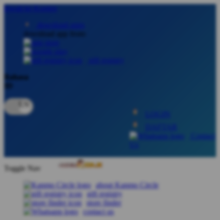
lewati ke Konten
download apps
download app from:
gift registry
Bahasa
ID
LOGIN
DAFTAR
Contact
Us
Toggle Nav
about Kanmo Circle
gift registry
store finder
contact us