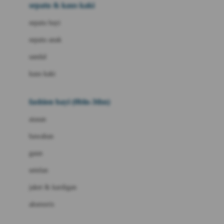
Beauty Barn
sepatu & kaus kaki
Bio Oil
sepatu bayi
Biolane
sepatu anak
Bite Fighters
sandal
Bizzi Growin
kaus kaki
Blackmores
fashion bayi (0bln-3thn)
Blooming Marvellous
atasan
Bonnels
bawahan
Bravado
gaun
Bruder
setelan
Brush Baby
jaket & kardigan
Buds Organics
aksesoris
Bugaboo
Buggygear